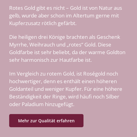
Rotes Gold gibt es nicht – Gold ist von Natur aus
gelb, wurde aber schon im Altertum gerne mit
Kupferzusatz rötlich gefärbt.
Die heiligen drei Könige brachten als Geschenk
Myrrhe, Weihrauch und „rotes“ Gold. Diese
Goldfarbe ist sehr beliebt, da der warme Goldton
sehr harmonisch zur Hautfarbe ist.
Im Vergleich zu rotem Gold, ist Roségold noch
hochwertiger, denn es enthält einen höheren
Goldanteil und weniger Kupfer. Für eine höhere
Beständigkeit der Ringe, wird häufi noch Silber
oder Paladium hinzugefügt.
Mehr zur Qualität erfahren