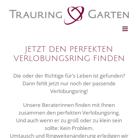
S
k
i
p
t
o
JETZT DEN PERFEKTEN
c
o
VERLOBUNGSRING FINDEN
n
t
Die oder der Richtige für’s Leben ist gefunden?
e
Dann fehlt jetzt nur noch der passende
n
Verlobungsring!
t
Unsere Beraterinnen finden mit Ihnen
zusammen den perfekten Verlobungsring.
Und auch wenn er zu groß oder zu klein sein
sollte: Kein Problem.
Umtausch und Ringweitenänderung erledigen wir