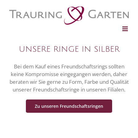
S
k
i
p
t
o
UNSERE RINGE IN SILBER
c
o
n
Bei dem Kauf eines Freundschaftsrings sollten
t
keine Kompromisse eingegangen werden, daher
e
beraten wir Sie gerne zu Form, Farbe und Qualität
n
unserer Freundschaftsringe in unseren Filialen.
t
Zu unseren Freundschaftsringen