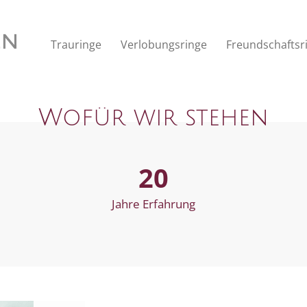
S
e
a
Trauringe
Verlobungsringe
Freundschaftsr
r
c
h
f
Wofür wir stehen
o
r
:
20
Jahre Erfahrung