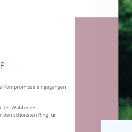
g
e
ine Kompromisse eingegangen
i der Wahl eines
r den schönsten Ring für